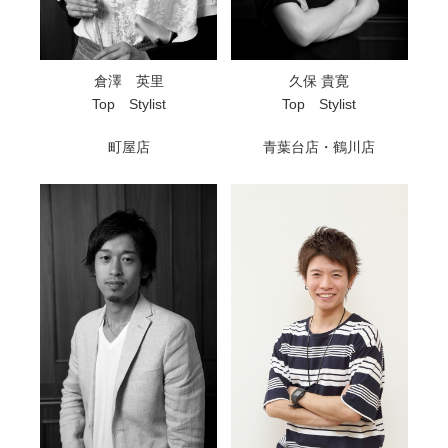
倉澤 英里
久保 貴寛
Top Stylist
Top Stylist
町屋店
青葉台店・鶴川店