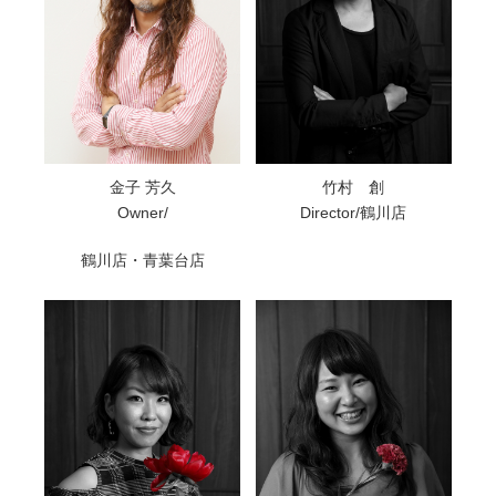
金子 芳久
竹村 創
Owner/
Director/鶴川店
鶴川店・青葉台店